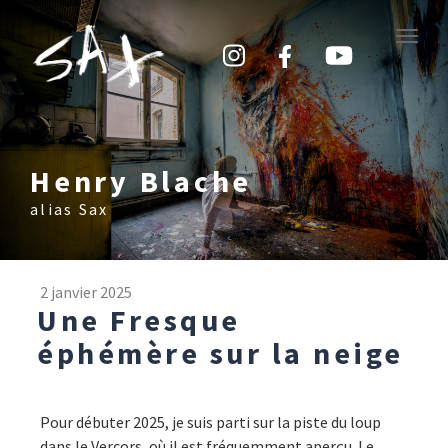
Toggle
naviga
Henry Blache
alias Sax
2 janvier 2025
Une Fresque
éphémère sur la neige
Pour débuter 2025, je suis parti sur la piste du loup
dans le Vercors, où il est fréquemment aperçu. Le