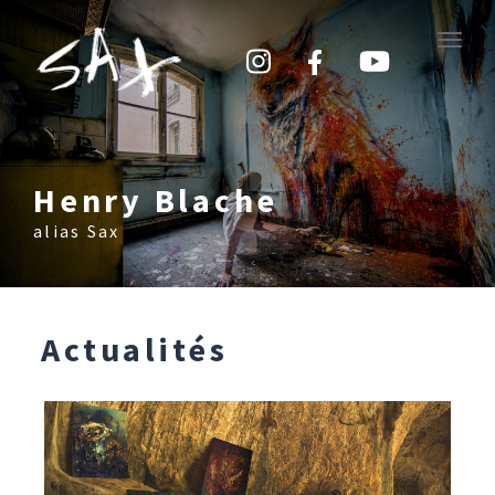
Toggle
naviga
Henry Blache
alias Sax
Actualités